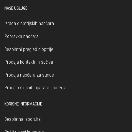
NAŠE USLUGE
Izrada dioptrijskih naočara
Popravka naočara
Besplatni pregled dioptrije
Prodaja kontaktnih sočiva
Prodaja naočara za sunce
Prodaja slušnih aparata i baterija
KORISNE INFORMACIJE
Besplatna isporuka