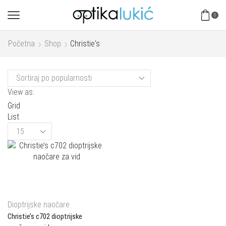
0
Početna
Shop
Christie's
View as:
Grid
List
Products
per
page
Dioptrijske naočare
Christie’s c702 dioptrijske