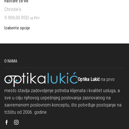
naočare za vid
Christie's
9.900,00
RSD
sa PDV
Izaberite opcije
O NAMA
Optika Lukić
na prvo
mesto stavlja zadovoljenje potreba klijenata i kvalitet usluga, a
sve u cilju njihovog uspešnijeg poslovanja zasnovanog na
savremenom poslovnom konceptu, što potvrđuje postojanje na
tržištu od 2006. godine
Facebook
Instagram