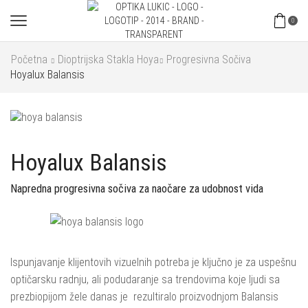
0
Početna
Dioptrijska Stakla Hoya
Progresivna Sočiva
Hoyalux Balansis
Hoyalux Balansis
Napredna progresivna sočiva za naočare za udobnost vida
Ispunjavanje klijentovih vizuelnih potreba je ključno je za uspešnu
optičarsku radnju, ali podudaranje sa trendovima koje ljudi sa
prezbiopijom žele danas je rezultiralo proizvodnjom Balansis