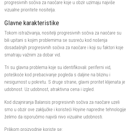
progresivnih sočiva za naočare koje u obzir uzimaju najviše
vizualne prioritete nositelja.
Glavne karakteristike
Tokom istraživanja, nositelji progresivnih sočiva za naočare su
bili upitani s kojim problemima se susreću kod nošenja
dosadašnjih progresivnih sočiva za naočare i koji su faktori koje
smatraju važnim za dobar vid.
Tri su glavna problema koje su identifikovali: periferni vid,
poteškoće kod prebacivanje pogleda s daljine na blizinu i
nesigurnost u pokretu. S druge strane, glavni proritet klijenata je
udobnost. Uz udobnost, atraktivna cena i izgled.
Kod dizajniranja Balansis progresivnih sočiva za naočare uzeli
smo u obzir ove zaključke i koristeći Hoyine napredne tehnologije
želimo da isporučimo najviši nivo vizualne udobnosti.
Prilikom proizvodnje koriste se: