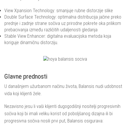
View Xpansion Technology: smanjuje rubne distorzije slike
Double Surface Technology: optimalna distribucija jačine preko
prednje i zadnje strane sočiva uz prirodne pokrete oka prilikom
prebacivanja između različitih udaljenosti gledanja
Stable View Enhancer: digitalna evaluacijska metoda koja
koriguje dinamičnu distorziju.
Glavne prednosti
U današnjem užurbanom načinu života, Balansis nudi udobnost
vida koji klijenti žele.
Nezavisno jesu li vaši klijenti dugogodišnji nositelji progresivnih
sočiva koji bi imali veliku korist od poboljšanog dizajna ili bi
progresivna sočiva nosili prvi put, Balansis osigurava: