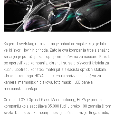
Krajem II svetskog rata izostao je prihod od vojske, koja je bila
veliki izvor Hoyinih prihoda. Zato je ova kompanija trpela snažno
smanjenje potražnje za dioptrijskim sočivima za naočare. Kako bi
se oporavili kao kompanija, okrenuli su se proizvodnji kristala za
kućnu upotrebu koristeći materijal iz skladišta optičkih stakala.
Ubrzo nakon toga, HOYA je pokrenula proizvodnju sočiva za
kamere, memorijskih diskova, foto maski i LCD panela i
medicinskih uređaja.
Od male TOYO Optical Glass Manufacturing, HOYA je prerasla u
kompaniju koja zapošljava 35.000 ljudi u preko 100 zemalja širom
sveta. Danas ova kompanija posluje u četiri divizije: Briga o vidu,