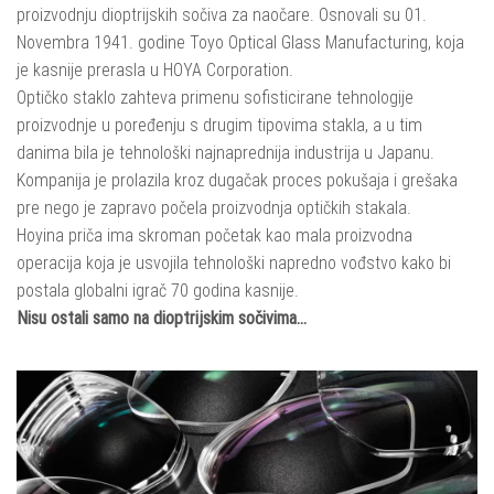
proizvodnju dioptrijskih sočiva za naočare. Osnovali su 01.
Novembra 1941. godine Toyo Optical Glass Manufacturing, koja
je kasnije prerasla u HOYA Corporation.
Optičko staklo zahteva primenu sofisticirane tehnologije
proizvodnje u poređenju s drugim tipovima stakla, a u tim
danima bila je tehnološki najnaprednija industrija u Japanu.
Kompanija je prolazila kroz dugačak proces pokušaja i grešaka
pre nego je zapravo počela proizvodnja optičkih stakala.
Hoyina priča ima skroman početak kao mala proizvodna
operacija koja je usvojila tehnološki napredno vođstvo kako bi
postala globalni igrač 70 godina kasnije.
Nisu ostali samo na dioptrijskim sočivima…