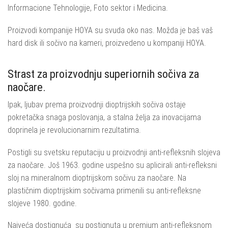
Informacione Tehnologije, Foto sektor i Medicina.
Proizvodi kompanije HOYA su svuda oko nas. Možda je baš vaš
hard disk ili sočivo na kameri, proizvedeno u kompaniji HOYA.
Strast za proizvodnju superiornih sočiva za
naočare.
Ipak, ljubav prema proizvodnji dioptrijskih sočiva ostaje
pokretačka snaga poslovanja, a stalna želja za inovacijama
doprinela je revolucionarnim rezultatima.
Postigli su svetsku reputaciju u proizvodnji anti-refleksnih slojeva
za naočare. Još 1963. godine uspešno su aplicirali anti-refleksni
sloj na mineralnom dioptrijskom sočivu za naočare. Na
plastičnim dioptrijskim sočivama primenili su anti-refleksne
slojeve 1980. godine.
Najveća dostignuća su postignuta u premium anti-refleksnom