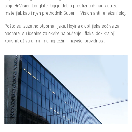
sloju Hi-Vision LongLife, koji je dobio prestižnu iF nagradu za
materijal, kao i njen prethodnik Super Hi-Vision anti-refleksni sloj.
Pošto su izuzetno otporna i jaka, Hoyina dioptrijska sočiva za
naočare su idealne za okvire na bušenje i flaks, dok krajnji
korisnik uživa u minimalnoj težini i najvišoj providnosti.