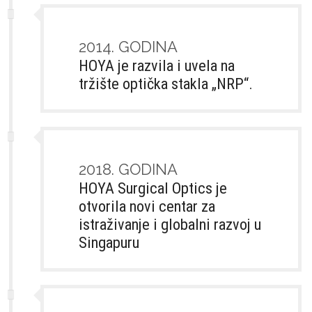
2014. GODINA
HOYA je razvila i uvela na
tržište optička stakla „NRP“.
2018. GODINA
HOYA Surgical Optics je
otvorila novi centar za
istraživanje i globalni razvoj u
Singapuru