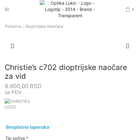
0
Početna
Dioptrijske Naočare
Christie’s c702 dioptrijske naočare
za vid
9.900,00
RSD
sa PDV
Besplatna isporuka
Tip sočiva
*