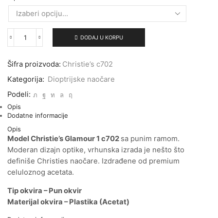
DODAJ U KORPU
Christie’s
c702
dioptrijske
Šifra proizvoda:
Christie’s c702
naočare
za
Kategorija:
Dioptrijske naočare
vid
količina
Podeli:
Opis
Dodatne informacije
Opis
Model Christie’s Glamour 1 c702
sa punim ramom.
Moderan dizajn optike, vrhunska izrada je nešto što
definiše Christies naočare. Izdrađene od premium
celuloznog acetata.
Tip okvira – Pun okvir
Materijal okvira – Plastika (Acetat)