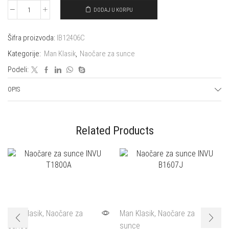
DODAJ U KORPU
Naočare
za
sunce
Šifra proizvoda:
IB12406C
INVU
Kategorije:
Man Klasik
,
Naočare za sunce
IB12406C
Podeli:
količina
OPIS
Related Products
Man Klasik
,
Naočare za
Man Klasik
,
Naočare za
sunce
sunce