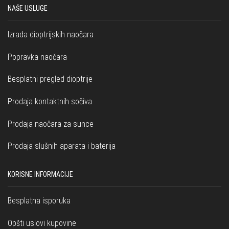
NAŠE USLUGE
Izrada dioptrijskih naočara
Popravka naočara
Besplatni pregled dioptrije
Prodaja kontaktnih sočiva
Prodaja naočara za sunce
Prodaja slušnih aparata i baterija
KORISNE INFORMACIJE
Besplatna isporuka
Opšti uslovi kupovine