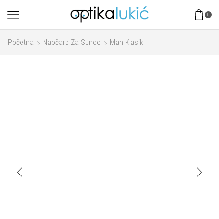
0
Početna
Naočare Za Sunce
Man Klasik