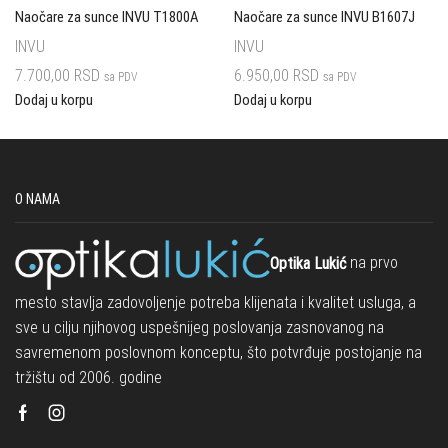
Naočare za sunce INVU T1800A
Naočare za sunce INVU B1607J
INVU
INVU
7.700,00
RSD
6.950,00
RSD
sa PDV
sa PDV
Dodaj u korpu
Dodaj u korpu
O NAMA
Optika Lukić
na prvo
mesto stavlja zadovoljenje potreba klijenata i kvalitet usluga, a
sve u cilju njihovog uspešnijeg poslovanja zasnovanog na
savremenom poslovnom konceptu, što potvrđuje postojanje na
tržištu od 2006. godine
Facebook
Instagram