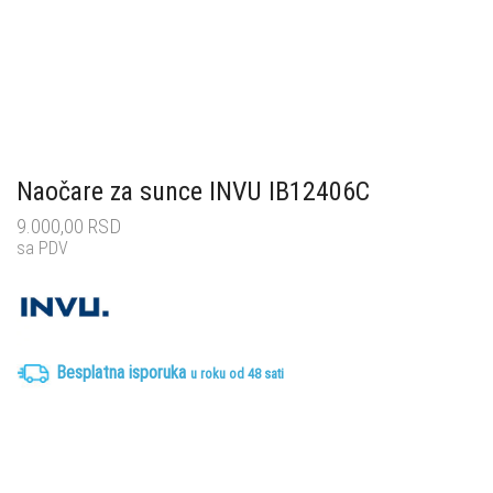
Naočare za sunce INVU IB12406C
9.000,00
RSD
sa PDV
Besplatna isporuka
u roku od 48 sati