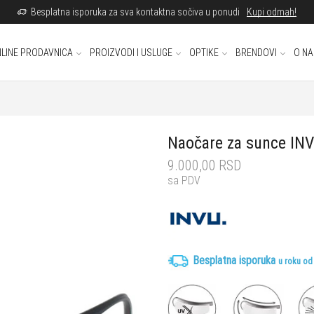
Besplatna isporuka za sva kontaktna sočiva u ponudi
Kupi odmah!
LINE PRODAVNICA
PROIZVODI I USLUGE
OPTIKE
BRENDOVI
O N
Naočare za sunce IN
9.000,00
RSD
sa PDV
Besplatna isporuka
u roku od 