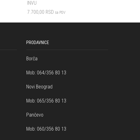
INVU
INVU
7.700,00
RSD
8.800,00
R
sa PDV
Dodaj u korpu
Dodaj u ko
PRODAVNICE
Borča
Mob: 064/356 80 13
Novi Beograd
Mob: 065/356 80 13
Pančevo
Mob: 060/356 80 13