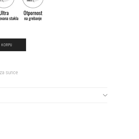
U KORPU
za sunce