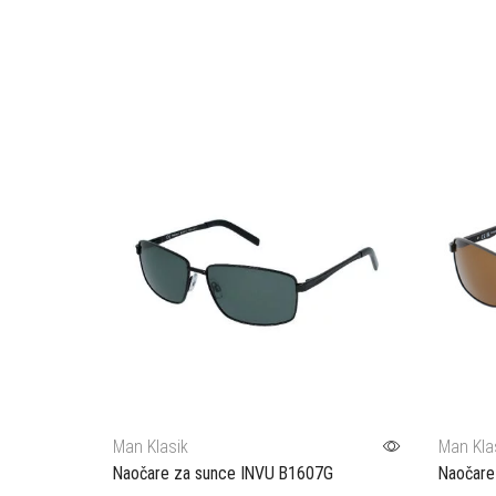
Man Klasik
Man Kla
Naočare za sunce INVU B1607G
Naočare