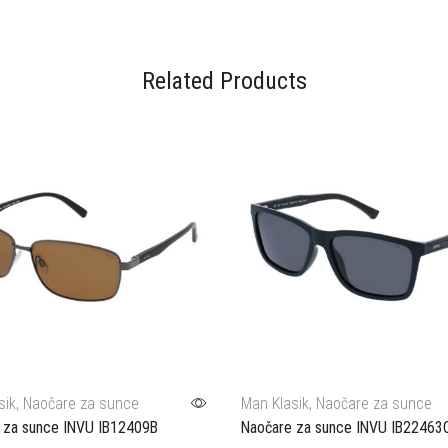
Related Products
sik
,
Naočare za sunce
Man Klasik
,
Naočare za sunce
 za sunce INVU IB12409B
Naočare za sunce INVU IB22463