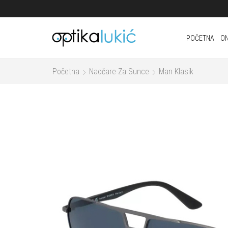
POČETNA
ON
Početna
Naočare Za Sunce
Man Klasik