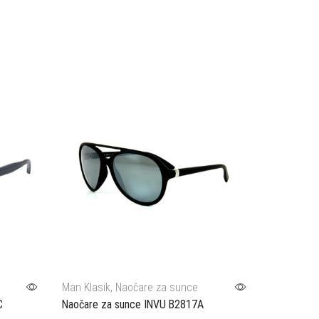
Man Klasik
,
Naočare za sunce
Man Klasik
C
Naočare za sunce INVU B2817A
Naočare z