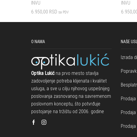
INVU
INVU
6.950,00
RSD
6.950,0
sa PDV
Dodaj u korpu
Dodaj u 
O NAMA
NAŠE US
Izrada d
Popravk
Optika Lukić
na prvo mesto stavlja
zadovoljenje potreba klijenata i kvalitet
Besplatn
usluga, a sve u cilju njihovog uspešnijeg
poslovanja zasnovanog na savremenom
Prodaja 
poslovnom konceptu, što potvrđuje
postojanje na tržištu od 2006. godine
Prodaja
Facebook
Instagram
Prodaja 