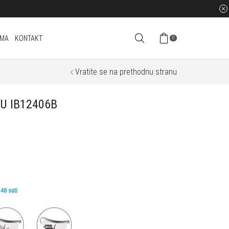
AMA
KONTAKT
0
Vratite se na prethodnu stranu
VU IB12406B
48 sati