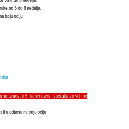
uke od 6 do 8 nedelja.
ruke od 6 do 8 nedelja.
na boju ociju
oruka
e izrade je 5 radnih dana, isporuka se vrši po
ati u odnosu na boju ociju