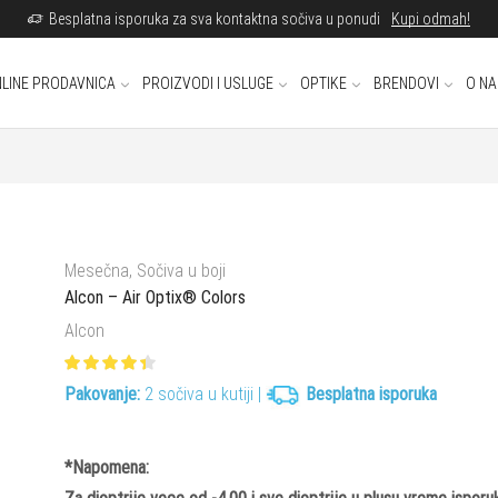
Besplatna isporuka za sva kontaktna sočiva u ponudi
Kupi odmah!
LINE PRODAVNICA
PROIZVODI I USLUGE
OPTIKE
BRENDOVI
O N
Mesečna
,
Sočiva u boji
Alcon – Air Optix® Colors
Alcon
Pakovanje:
2 sočiva u kutiji |
Besplatna isporuka
*Napomena: