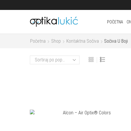
POČETNA
ON
Početna
Shop
Kontaktna Sočiva
Sočiva U Boji