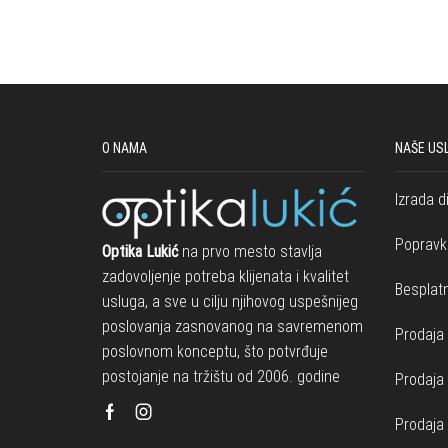
O NAMA
NAŠE US
Izrada d
Popravk
Optika Lukić
na prvo mesto stavlja
zadovoljenje potreba klijenata i kvalitet
Besplatn
usluga, a sve u cilju njihovog uspešnijeg
poslovanja zasnovanog na savremenom
Prodaja 
poslovnom konceptu, što potvrđuje
postojanje na tržištu od 2006. godine
Prodaja
Facebook
Instagram
Prodaja 