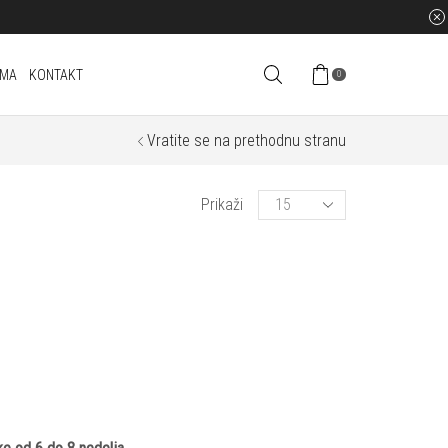
AMA
KONTAKT
0
Vratite se na prethodnu stranu
Products
Prikaži
per
page