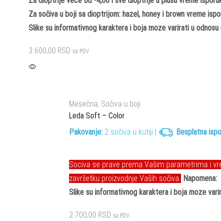
Za dioptrije vece od -4,00 i sve dioptrije u plusu vreme ispor
Za sočiva u boji sa dioptrijom: hazel, honey i brown vreme ispo
Slike su informativnog karaktera i boja moze varirati u odnosu 
3.600,00
RSD
sa PDV
Izaberite opcije
Mesečna
,
Sočiva u boji
Leda Soft – Color
Pakovanje:
2 sočiva u kutiji |
Besplatna isp
Sociva se prave prema Vašim parametrima i vrem
završetku proizvodnje Vaših sočiva.
Napomena:
Slike su informativnog karaktera i boja moze varir
2.700,00
RSD
sa PDV