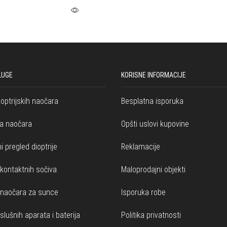
Izaberite opcije
LUGE
KORISNE INFORMACIJE
ioptrijskih naočara
Besplatna isporuka
a naočara
Opšti uslovi kupovine
i pregled dioptrije
Reklamacije
kontaktnih sočiva
Maloprodajni objekti
 naočara za sunce
Isporuka robe
slušnih aparata i baterija
Politika privatnosti