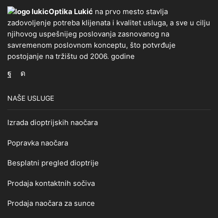
Optika Lukić
na prvo mesto stavlja
zadovoljenje potreba klijenata i kvalitet usluga, a sve u cilju
njihovog uspešnijeg poslovanja zasnovanog na
savremenom poslovnom konceptu, što potvrđuje
postojanje na tržištu od 2006. godine
Facebook
Instagram
NAŠE USLUGE
Izrada dioptrijskih naočara
Popravka naočara
Besplatni pregled dioptrije
Prodaja kontaktnih sočiva
Prodaja naočara za sunce