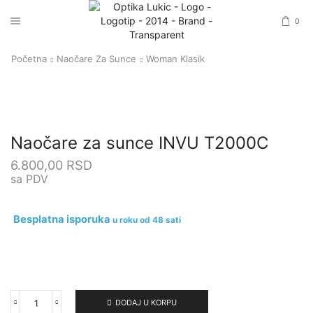
0
Početna
Naočare Za Sunce
Woman Klasik
Naočare za sunce INVU T2000C
6.800,00
RSD
sa PDV
Besplatna isporuka
u roku od 48 sati
DODAJ U KORPU
Naočare