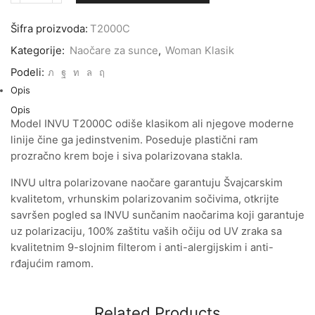
za
sunce
Šifra proizvoda:
T2000C
INVU
T2000C
Kategorije:
Naočare za sunce
,
Woman Klasik
količina
Podeli:
Opis
Opis
Model INVU T2000C odiše klasikom ali njegove moderne
linije čine ga jedinstvenim. Poseduje plastični ram
prozračno krem boje i siva polarizovana stakla.
INVU ultra polarizovane naočare garantuju Švajcarskim
kvalitetom, vrhunskim polarizovanim sočivima, otkrijte
savršen pogled sa INVU sunčanim naočarima koji garantuje
uz polarizaciju, 100% zaštitu vaših očiju od UV zraka sa
kvalitetnim 9-slojnim filterom i anti-alergijskim i anti-
rđajućim ramom.
Related Products