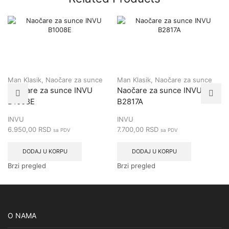
Man Klasik
,
Naočare za sunce
Man Klasik
,
Naočare za sunce
Naočare za sunce INVU
Naočare za sunce INVU
B1008E
B2817A
INVU
INVU
6.950,00
RSD
7.700,00
RSD
sa PDV
sa PDV
DODAJ U KORPU
DODAJ U KORPU
Brzi pregled
Brzi pregled
O NAMA