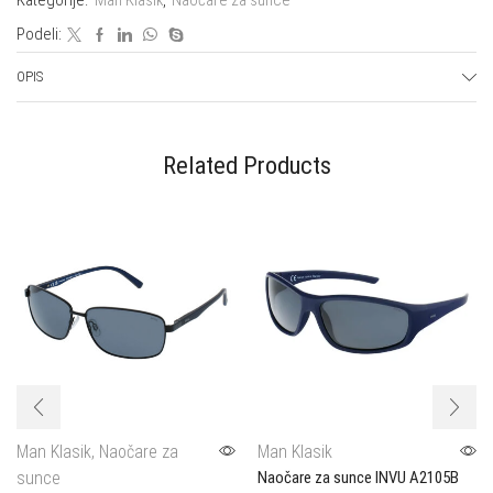
Kategorije:
Man Klasik
,
Naočare za sunce
IB22530B
Podeli:
količina
OPIS
Related Products
Man Klasik
,
Naočare za
Man Klasik
sunce
Naočare za sunce INVU A2105B