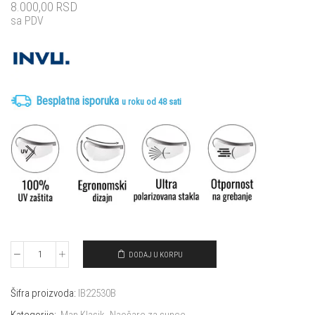
8.000,00
RSD
sa PDV
Besplatna isporuka
u roku od 48 sati
DODAJ U KORPU
Naočare
za
sunce
Šifra proizvoda:
IB22530B
INVU