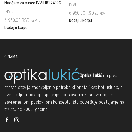
Naočare za sunce INVU IB12409C
INVU
INVU
6.950,00
RSD
sa PDV
6.950,00
RSD
Dodaj u korpu
sa PDV
Dodaj u korpu
O NAMA
Optika Lukić
na prvo
mesto stavlja zadovoljenje potreba klijenata i kvalitet usluga, a
sve u cilju njihovog uspešnijeg poslovanja zasnovanog na
savremenom poslovnom konceptu, što potvrđuje postojanje na
tržištu od 2006. godine
Facebook
Instagram