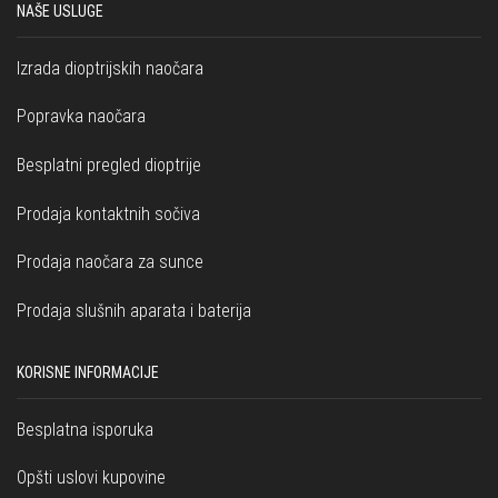
NAŠE USLUGE
Izrada dioptrijskih naočara
Popravka naočara
Besplatni pregled dioptrije
Prodaja kontaktnih sočiva
Prodaja naočara za sunce
Prodaja slušnih aparata i baterija
KORISNE INFORMACIJE
Besplatna isporuka
Opšti uslovi kupovine