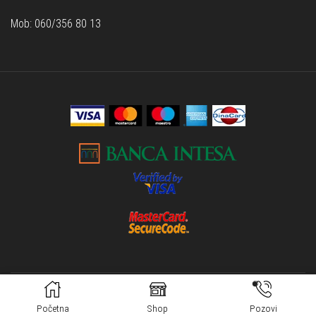
Mob: 060/356 80 13
Sva prava rezervisana od © 2006 - 2022 Optika Lukić | Designed
with ❤ by
Responsive
Početna
Shop
Pozovi