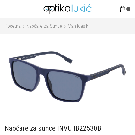
0
Početna
Naočare Za Sunce
Man Klasik
Naočare za sunce INVU IB22530B