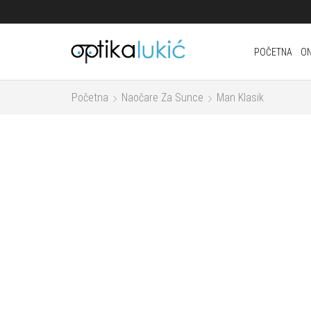
POČETNA
ON
Početna
Naočare Za Sunce
Man Klasik