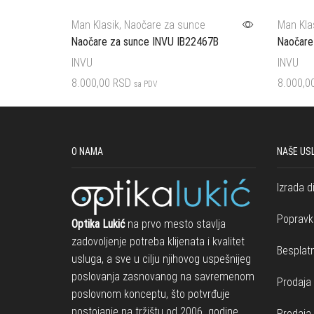
Man Klasik
,
Naočare za sunce
Man Kla
Naočare za sunce INVU IB22467B
Naočare
INVU
INVU
8.000,00
RSD
8.000,0
sa PDV
Dodaj u korpu
Dodaj u 
O NAMA
NAŠE US
Izrada d
Popravk
Optika Lukić
na prvo mesto stavlja
zadovoljenje potreba klijenata i kvalitet
Besplatn
usluga, a sve u cilju njihovog uspešnijeg
poslovanja zasnovanog na savremenom
Prodaja 
poslovnom konceptu, što potvrđuje
postojanje na tržištu od 2006. godine
Prodaja