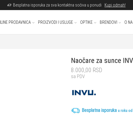
Besplatna isporuka za sva kontaktna sočiva u ponudi
Kupi odmah!
LINE PRODAVNICA
PROIZVODI I USLUGE
OPTIKE
BRENDOVI
O N
Naočare za sunce IN
8.000,00
RSD
sa PDV
Besplatna isporuka
u roku od 