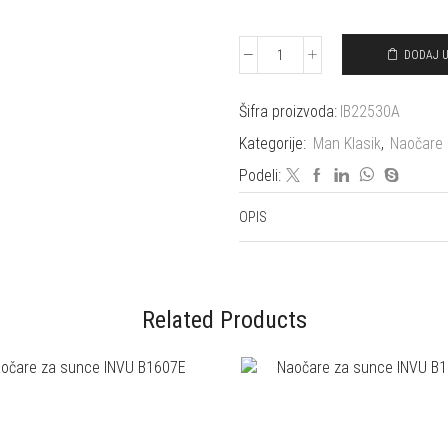
DODAJ 
Naočare
za
sunce
Šifra proizvoda:
IB22530A
INVU
Kategorije:
Man Klasik
,
Naočare 
IB22530A
količina
Podeli:
OPIS
Related Products