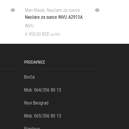
Man Klasik
,
Naočare za sunce
Man Klasik
Naočare za sunce INVU A2913A
Naočare z
INVU
INVU
6.950,00
RSD
8.800,00
R
sa PDV
Dodaj u korpu
Dodaj u ko
PRODAVNICE
Borča
Mob: 064/356 80 13
Novi Beograd
Mob: 065/356 80 13
Pančevo