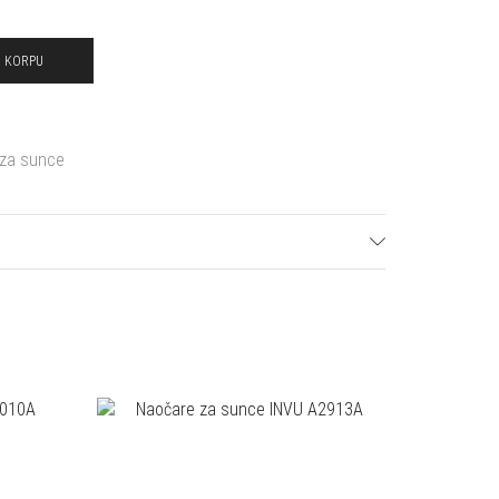
U KORPU
za sunce