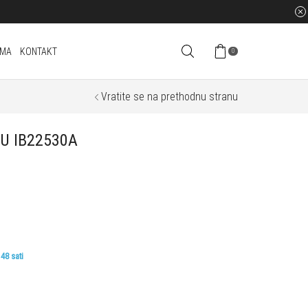
AMA
KONTAKT
0
Vratite se na prethodnu stranu
VU IB22530A
48 sati