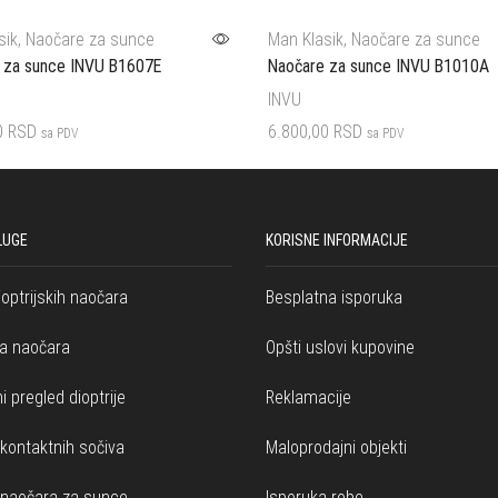
sik
,
Naočare za sunce
Man Klasik
,
Naočare za sunce
 za sunce INVU B1607E
Naočare za sunce INVU B1010A
INVU
0
RSD
6.800,00
RSD
sa PDV
sa PDV
korpu
Dodaj u korpu
LUGE
KORISNE INFORMACIJE
ioptrijskih naočara
Besplatna isporuka
a naočara
Opšti uslovi kupovine
i pregled dioptrije
Reklamacije
kontaktnih sočiva
Maloprodajni objekti
 naočara za sunce
Isporuka robe