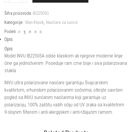
za
sunce
Šifra proizvoda:
IB22505G
INVU
Kategorije:
Man Klasik
,
Naočare za sunce
IB22505G
Podeli:
količina
Opis
Opis
Model INVU IB22505A odiše klasikom ali njegove moderne linije
čine ga jedinstvenim. Poseduje ram crne boje i siva polarizovana
stakla.
INVU ultra polarizovane naočare garantuju Švajcarskim
kvalitetom, vrhunskim polarizovanim sočivima, otkrijte savršen
pogled sa INVU sunčanim naočarima koji garantuje uz
polarizaciju, 100% zaštitu vaših očiju od UV zraka sa kvalitetnim
9-slojnim filterom i anti-alergijskim i anti-rđajućim ramom.