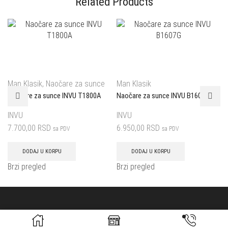
Related Products
Man Klasik
,
Naočare za sunce
Man Klasik
Naočare za sunce INVU T1800A
Naočare za sunce INVU B1607G
INVU
INVU
7.700,00
RSD
6.950,00
RSD
sa PDV
sa PDV
DODAJ U KORPU
DODAJ U KORPU
Brzi pregled
Brzi pregled