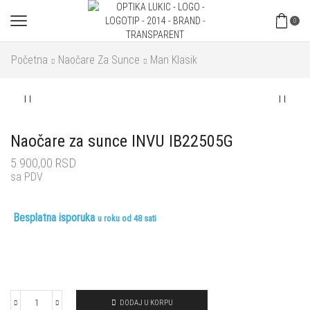
0
Početna
Naočare Za Sunce
Man Klasik
Naočare za sunce INVU IB22505G
5.900,00
RSD
sa PDV
Besplatna isporuka
u roku od 48 sati
DODAJ U KORPU
Naočare